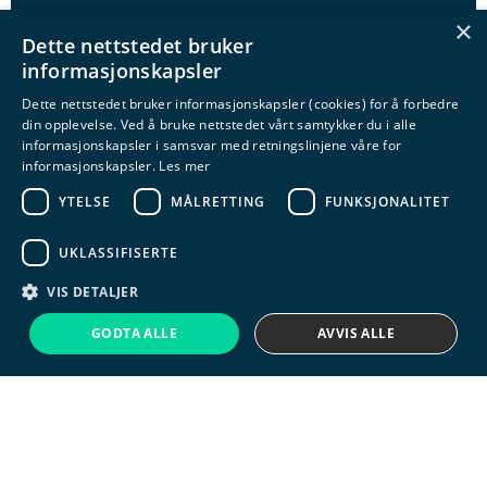
×
Vi er medlem i Grønt Punkt Norge AS. Grønt
Dette nettstedet bruker
Punkt Norge stiller krav til sine norske
informasjonskapsler
vareleverandører om medlemskap i returordning
Dette nettstedet bruker informasjonskapsler (cookies) for å forbedre
for emballasje.
din opplevelse. Ved å bruke nettstedet vårt samtykker du i alle
informasjonskapsler i samsvar med retningslinjene våre for
informasjonskapsler.
Les mer
YTELSE
MÅLRETTING
FUNKSJONALITET
UKLASSIFISERTE
VIS DETALJER
Chatbot
GODTA ALLE
AVVIS ALLE
Energimerke