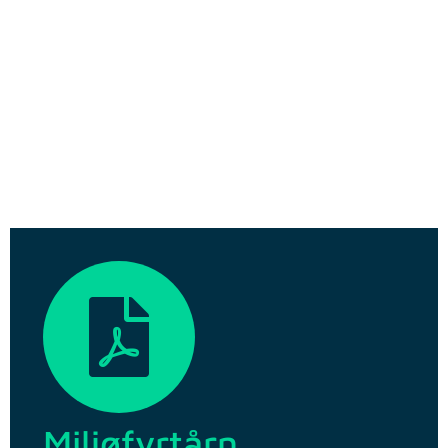
Miljøfyrtårn