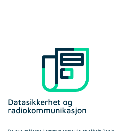
Datasikkerhet og
radiokommunikasjon
De nye målerne kommuniserer via et såkalt Radio