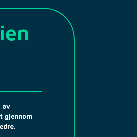
ien
t av
et gjennom
edre.