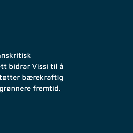
nnskritisk
t bidrar Vissi til å
støtter bærekraftig
grønnere fremtid.