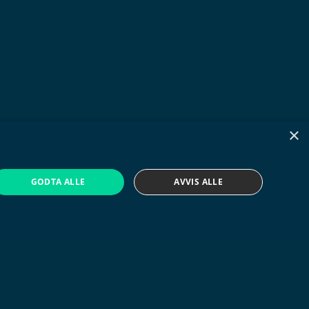
×
GODTA ALLE
AVVIS ALLE
Chatbot